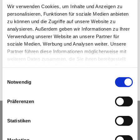
E-Mail:
gaetano.hofmann@t-online.de
Wir verwenden Cookies, um Inhalte und Anzeigen zu
URL: www.taxi-ebern.de
personalisieren, Funktionen für soziale Medien anbieten
zu können und die Zugriffe auf unsere Website zu
analysieren. Außerdem geben wir Informationen zu Ihrer
Inhaber: Gaetano Hofmann
Verwendung unserer Website an unsere Partner für
soziale Medien, Werbung und Analysen weiter. Unsere
Partner führen diese Informationen möglicherweise mit
weiteren Daten zusammen, die Sie ihnen bereitgestellt
Diese Webseite ist ein Produkt von
kpage.de
haben oder die sie im Rahmen Ihrer Nutzung der Dienste
gesammelt haben.
Einwilligungsauswahl
Notwendig
Präferenzen
Anfahrt
Statistiken