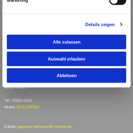
Marketing
Bitte akzeptieren Sie Marketing-Cookies, um
diese Karte anzuzeigen.
Accept cookies
Details zeigen
Alle zulassen
Auswahl erlauben
Kontakt
Gaetano Hofmann Taxiunternehmen
Ablehnen
Bahnhofstraße 11
96106 Ebern
Tel.:
09531 6326
Mobil:
0173/3119305
E-Mail:
gaetano.hofmann@t-online.de